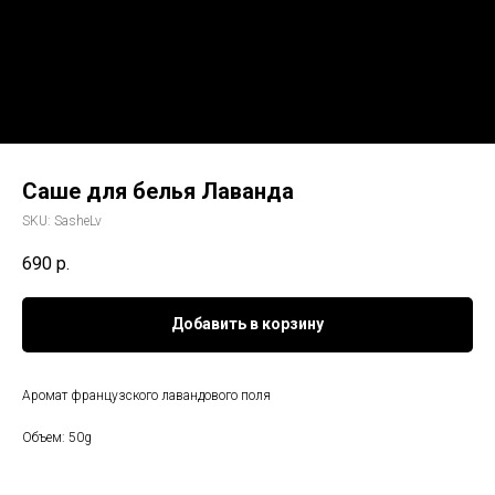
Саше для белья Лаванда
SKU:
SasheLv
690
р.
Добавить в корзину
Аромат французского лавандового поля
Объем: 50g