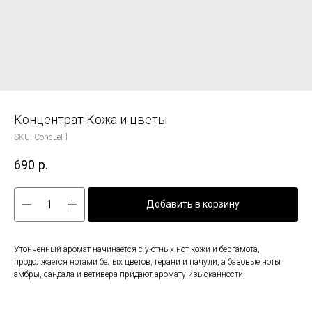
Концентрат Кожа и цветы
SKU:
ConcLeFl
690
р.
Добавить в корзину
Утонченный аромат начинается с уютных нот кожи и бергамота,
продолжается нотами белых цветов, герани и пачули, а базовые ноты
амбры, сандала и ветивера придают аромату изысканности.