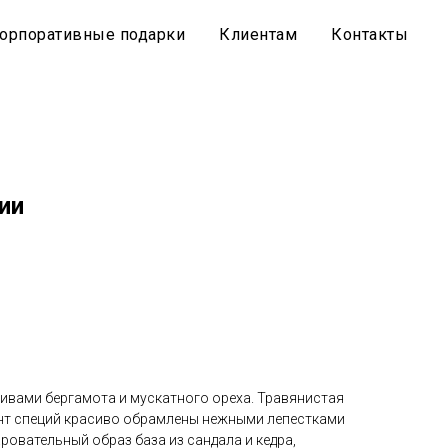
орпоративные подарки
Клиентам
Контакты
ии
ивами бергамота и мускатного ореха. Травянистая
нт специй красиво обрамлены нежными лепестками
аровательный образ база из сандала и кедра,