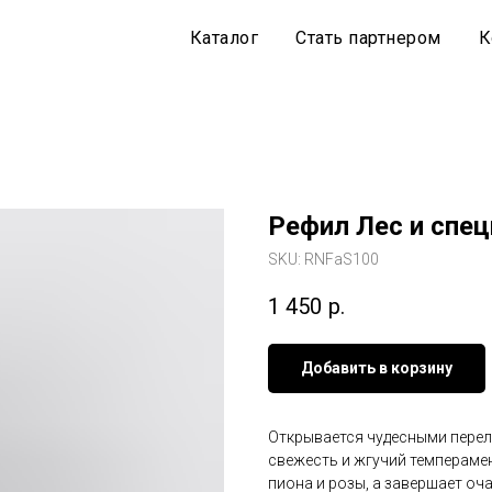
Каталог
Стать партнером
К
Рефил Лес и спец
SKU:
RNFaS100
1 450
р.
Добавить в корзину
Открывается чудесными перел
свежесть и жгучий темпераме
пиона и розы, а завершает оч