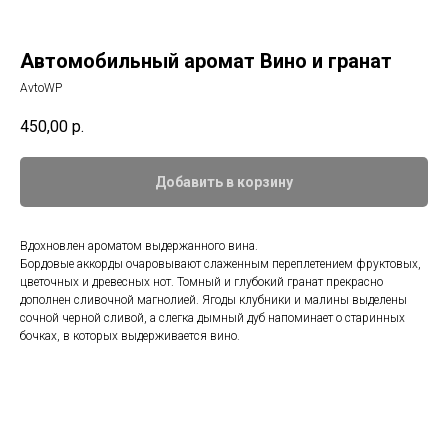
Автомобильный аромат Вино и гранат
AvtoWP
450,00
р.
Добавить в корзину
Вдохновлен ароматом выдержанного вина.
Бордовые аккорды очаровывают слаженным переплетением фруктовых,
цветочных и древесных нот. Томный и глубокий гранат прекрасно
дополнен сливочной магнолией. Ягоды клубники и малины выделены
сочной черной сливой, а слегка дымный дуб напоминает о старинных
бочках, в которых выдерживается вино.