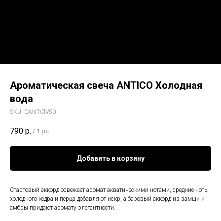
Ароматическая свеча ANTICO Холодная
вода
SKU:
СANTСlV50
790
р.
/
1 pc
Добавить в корзину
Стартовый аккорд освежает аромат акватическими нотами, средние ноты
холодного кедра и перца добавляют искр, а базовый аккорд из замши и
амбры придают аромату элегантности.